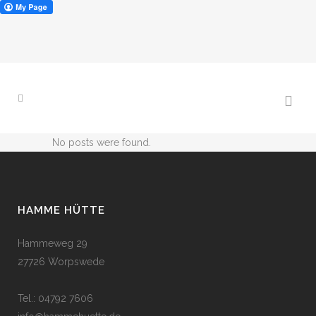
No posts were found.
HAMME HÜTTE
Hammeweg 29
27726 Worpswede
Tel.: 04792 7606