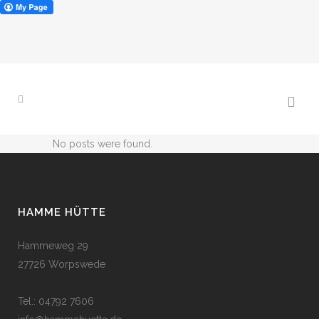
No posts were found.
HAMME HÜTTE
Hammeweg 29
27726 Worpswede
Tel.: 04792 7606